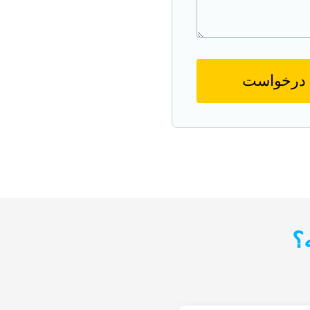
 درخواست
؟