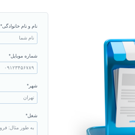
نام و نام خانوادگی*
شماره موبایل*
شهر*
شغل*